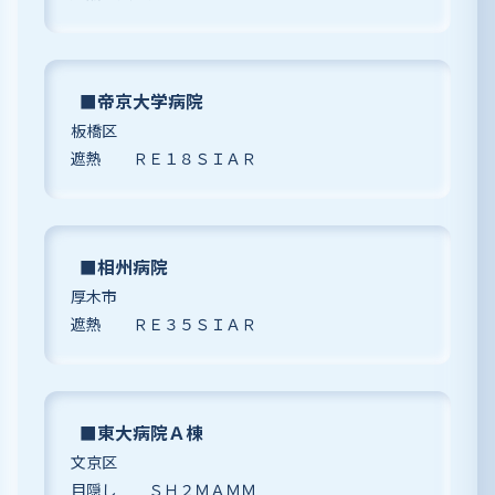
■帝京大学病院
板橋区
遮熱 ＲＥ１８ＳＩＡＲ
■相州病院
厚木市
遮熱 ＲＥ３５ＳＩＡＲ
■東大病院Ａ棟
文京区
目隠し ＳＨ２ＭＡＭＭ